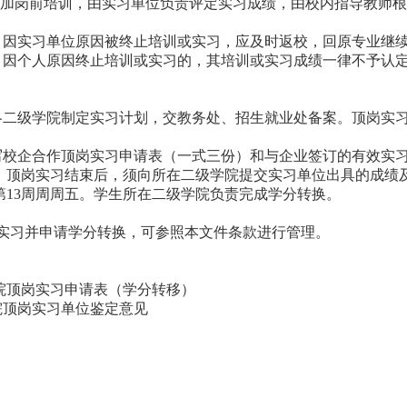
参加岗前培训，由实习单位负责评定实习成绩，由校内指导教师
，因实习单位原因被终止培训或实习，应及时返校，回原专业继
，因个人原因终止培训或实习的，其培训或实习成绩一律不予认
各二级学院制定实习计划，交教务处、招生就业处备案。顶岗实
写校企合作顶岗实习申请表（一式三份）和与企业签订的有效实
。顶岗实习结束后，须向所在二级学院提交实习单位出具的成绩
第
13
周周周五。学生所在二级学院负责完成学分转换。
实习并申请学分转换，可参照本文件条款进行管理。
院顶岗实习申请表（学分转移）
院顶岗实习单位鉴定意见