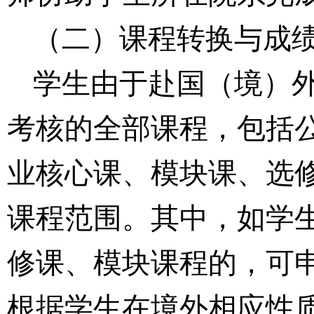
（二）课程转换与成
学生
由于赴国
（境）
考核
的
全部
课程，包括
业
核心课、
模块课
、
选
课程范围。
其中
，如学
修课
、
模块课程的，
可
根据
学生
在境外
相应性