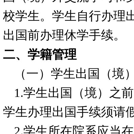
校学生。学生自行
办理
出国前办理休学
手续。
二、学籍管理
（一）
学生出国
（
境
1.
学生出
国
（境
）
之前
学生
办理
出国
手续
须请
2.学生所在院系
应当在